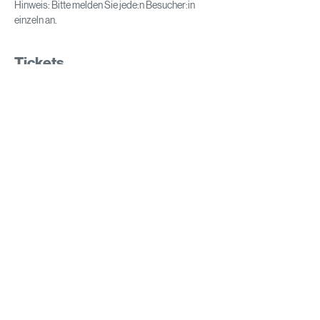
Hinweis: Bitte melden Sie jede:n Besucher:in 
einzeln an.
Tickets
Verkauf beendet
Tickettyp
AMAG bei Nacht
Preis
€ 0,00
Impressum
Datenschutz
AGB