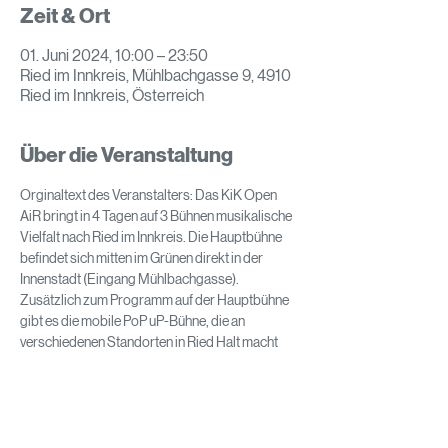
Zeit & Ort
01. Juni 2024, 10:00 – 23:50
Ried im Innkreis, Mühlbachgasse 9, 4910
Ried im Innkreis, Österreich
Über die Veranstaltung
Orginaltext des Veranstalters: Das KiK Open 
AiR bringt in 4 Tagen auf 3 Bühnen musikalische 
Vielfalt nach Ried im Innkreis. Die Hauptbühne 
befindet sich mitten im Grünen direkt in der 
Innenstadt (Eingang Mühlbachgasse). 
Zusätzlich zum Programm auf der Hauptbühne 
gibt es die mobile PoP uP-Bühne, die an 
verschiedenen Standorten in Ried Halt macht 
und junge, regionale Bands ins Rampenlicht holt. 
Nach dem Outdoor-Programm ist noch nicht 
Schluss! Die Nachteulen und Partylöwen können 
nach dem Festivaltag zur Bühne im KiK Keller 
weiterpilgern. Dort gibt es am Mittwoch und 