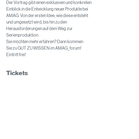
Der Vortrag gibt einen exklusiven und konkreten 
Einblick in die Entwicklung neuer Produkte bei 
AMAG. Von der ersten Idee, wie diese entsteht 
und umgesetzt wird, bis hin zu den 
Herausforderungen auf dem Weg zur 
Serienproduktion.
Sie möchten mehr erfahren? Dann kommen 
Sie zu GUT ZU WISSEN im AMAG_forum! 
Eintritt frei!
Tickets
Ausverkauft
Tickettyp
GUT ZU WISSEN im
AMAG_forum
Preis
€ 0,00