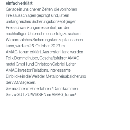
einfach erklärt
Gerade in unsicheren Zeiten, die von hohen 
Preisausschlägen geprägt sind, ist ein 
umfangreiches Sicherungskonzept gegen 
Preisschwankungen essentiell, um den 
nachhaltigen Unternehmenserfolg zu sichern.
Wie ein solches Sicherungskonzept aussehen 
kann, wird am 25. Oktober 2023 im 
AMAG_forum erklärt. Aus erster Hand werden 
Felix Demmelhuber, Geschäftsführer AMAG 
metal GmbH und Christoph Gabriel, Leiter 
AMAG Investor Relations, interessante 
Einblicke in die Welt der Metallpreisabsicherung 
der AMAG geben.
Sie möchten mehr erfahren? Dann kommen 
Sie zu GUT ZU WISSEN im AMAG_forum! 
Eintritt frei!
Tickets