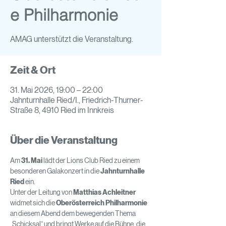
e Philharmonie
AMAG unterstützt die Veranstaltung.
Zeit & Ort
31. Mai 2026, 19:00 – 22:00
Jahnturnhalle Ried/I., Friedrich-Thurner-
Straße 8, 4910 Ried im Innkreis
Über die Veranstaltung
Am 
31. Mai
 lädt der Lions Club Ried zu einem 
besonderen Galakonzert in die 
Jahnturnhalle 
Ried
 ein.
Unter der Leitung von 
Matthias Achleitner
widmet sich die 
Oberösterreich Philharmonie
an diesem Abend dem bewegenden Thema 
„Schicksal“ und bringt Werke auf die Bühne, die 