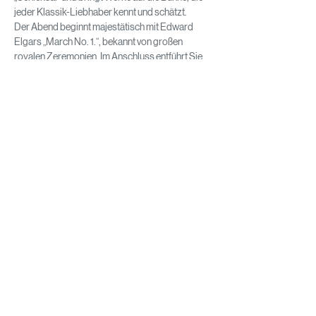
jeder Klassik-Liebhaber kennt und schätzt.
Der Abend beginnt majestätisch mit Edward 
Elgars „March No. 1.“, bekannt von großen 
royalen Zeremonien. Im Anschluss entführt Sie 
das Orchester mit Auszügen aus Georges 
Bizets berühmter Oper „Carmen“ sowie dem 
mitreißenden „Teufelstanz“ von Joseph 
Hellmesberger junior in eine Welt voller 
Leidenschaft. Den krönenden Abschluss bildet 
Pjotr Iljitsch Tschaikowskys 5. Symphonie – die 
legendäre „Schicksalssymphonie“. 
Begleiten Sie die Musiker auf einer Reise durch 
vier Sätze, in denen das Schicksalsthema in all 
seinen Facetten spürbar wird.
Impressum
Datenschutz
AGB