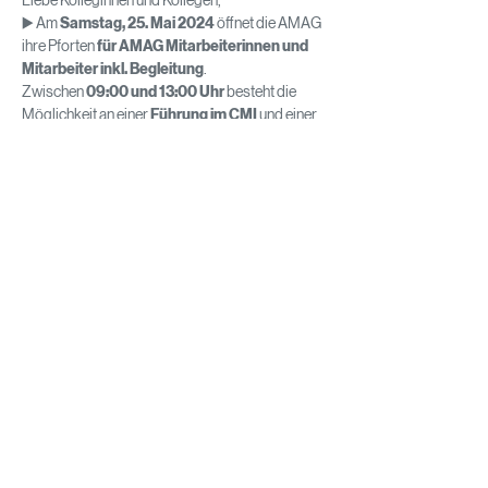
Liebe Kolleginnen und Kollegen,
▶️ Am 
Samstag, 25. Mai 2024
 öffnet die AMAG 
ihre Pforten 
für AMAG Mitarbeiterinnen und 
Mitarbeiter inkl. Begleitung
.
Zwischen 
09:00 und 13:00 Uhr
 besteht die 
Möglichkeit an einer 
Führung im CMI
 und einer 
anschließenden 
Werksführung
 teilzunehmen.
Es werden 3 Timeslots 
(09:00 / 10:00 / 11:00 
Uhr)
 angeboten.
❗ Bitte beachten Sie, dass Sie sich selbst aber 
auch Ihre Familienmitglieder einzeln 
anmelden müssen.
Das Programm bei uns nimmt 
ca. zwei Stunden
(pro Timeslot) in Anspruch, für das 
leibliche 
Wohl
 aller Besucher:innen ist natürlich gesorgt.
Mehr anzeigen